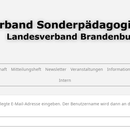
haft
Mitteilungsheft
Newsletter
Veranstaltungen
Informatio
Intern
erlegte E-Mail-Adresse eingeben. Der Benutzername wird dann an d