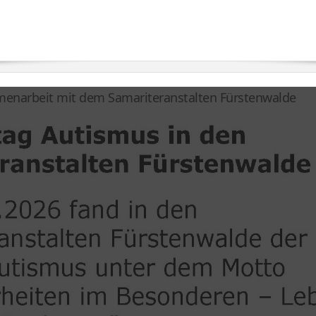
enarbeit mit dem Samariteranstalten Fürstenwalde