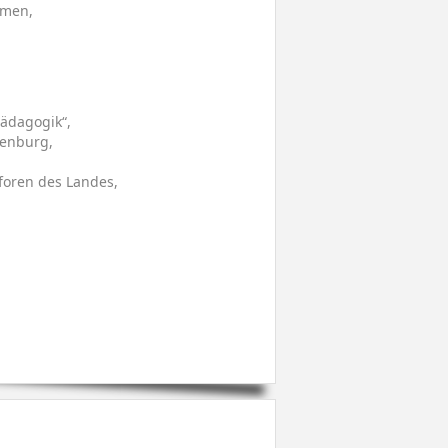
hmen,
pädagogik“,
denburg,
foren des Landes,