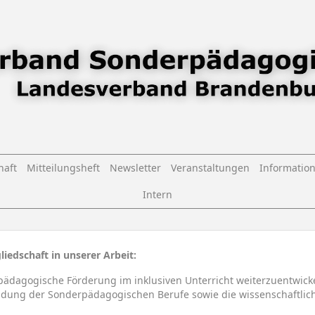
haft
Mitteilungsheft
Newsletter
Veranstaltungen
Informatio
Intern
liedschaft in unserer Arbeit:
pädagogische Förderung im inklusiven Unterricht weiterzuentwick
ildung der Sonderpädagogischen Berufe sowie die wissenschaftlich