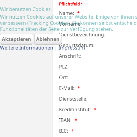
Pflichtfeld *
Wir benutzen Cookies
Name:
Wir nutzen Cookies auf unserer Website. Einige von ihnen s
verbessern (Tracking Cookies). Sie können selbst entscheid
Vorname:
Funktionalitäten der Seite zur Verfügung stehen.
Dienstbezeichnung:
Akzeptieren
Ablehnen
Geburtsdatum:
Weitere Informationen
|
Impressum
Anschrift:
PLZ:
Ort:
E-Mail:
Dienststelle:
Kreditinstitut:
IBAN:
BIC: