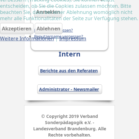
entscheiden, ob Sie die Cookies zulassen möchten. Bitte
beachten Sie, dass bei einer Ablehnung womöglich nicht
Anmelden
mehr alle Funktionalitäten der Seite zur Verfügung stehen.
Akzeptieren
Ablehnen
Passwort vergessen?
Benutzername vergessen?
Weitere Informationen
|
Impressum
Intern
Berichte aus den Referaten
Administrator - Newsmailer
© Copyright 2019 Verband
Sonderpädagogik e.V. -
Landesverband Brandenburg. Alle
Rechte vorbehalten.