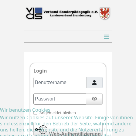
≡
Login
Benutzername
Passwort
Passwort anzeige
Wir benutzen Cookies
Angemeldet bleiben
Wir nutzen Cookies auf unserer Website. Einige von ihnen
sind essenziell für den Betrieb der Seite, während andere
uns helfen, diese Website und die Nutzererfahrung zu
Web-Authentifizierung
verbessern (Tracking Cookies). Sie können selbst